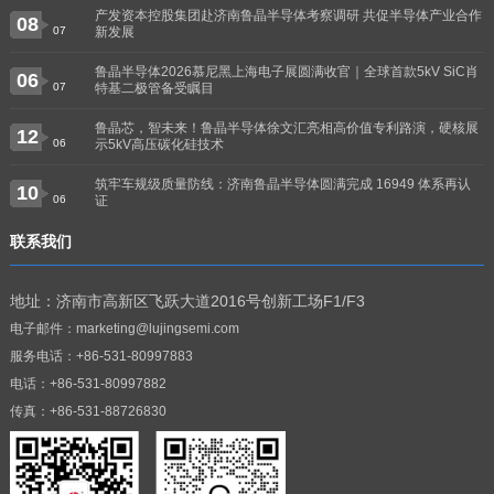
产发资本控股集团赴济南鲁晶半导体考察调研 共促半导体产业合作
08
07
新发展
鲁晶半导体2026慕尼黑上海电子展圆满收官｜全球首款5kV SiC肖
06
07
特基二极管备受瞩目
鲁晶芯，智未来！鲁晶半导体徐文汇亮相高价值专利路演，硬核展
12
06
示5kV高压碳化硅技术
筑牢车规级质量防线：济南鲁晶半导体圆满完成 16949 体系再认
10
06
证
联系我们
地址：济南市高新区飞跃大道2016号创新工场F1/F3
电子邮件：marketing@lujingsemi.com
服务电话：+86-531-80997883
电话：+86-531-80997882
传真：+86-531-88726830